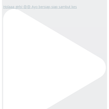
Holaaa girls! 😍😍 Ayo bersiap-siap sambut kes