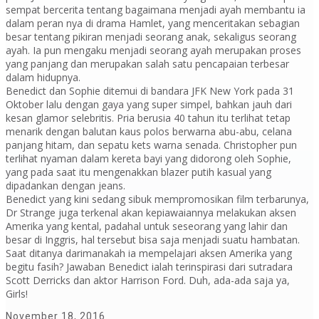
sempat bercerita tentang bagaimana menjadi ayah membantu ia
dalam peran nya di drama Hamlet, yang menceritakan sebagian
besar tentang pikiran menjadi seorang anak, sekaligus seorang
ayah. Ia pun mengaku menjadi seorang ayah merupakan proses
yang panjang dan merupakan salah satu pencapaian terbesar
dalam hidupnya.
Benedict dan Sophie ditemui di bandara JFK New York pada 31
Oktober lalu dengan gaya yang super simpel, bahkan jauh dari
kesan glamor selebritis. Pria berusia 40 tahun itu terlihat tetap
menarik dengan balutan kaus polos berwarna abu-abu, celana
panjang hitam, dan sepatu kets warna senada. Christopher pun
terlihat nyaman dalam kereta bayi yang didorong oleh Sophie,
yang pada saat itu mengenakkan blazer putih kasual yang
dipadankan dengan jeans.
Benedict yang kini sedang sibuk mempromosikan film terbarunya,
Dr Strange juga terkenal akan kepiawaiannya melakukan aksen
Amerika yang kental, padahal untuk seseorang yang lahir dan
besar di Inggris, hal tersebut bisa saja menjadi suatu hambatan.
Saat ditanya darimanakah ia mempelajari aksen Amerika yang
begitu fasih? Jawaban Benedict ialah terinspirasi dari sutradara
Scott Derricks dan aktor Harrison Ford. Duh, ada-ada saja ya,
Girls!
November 18, 2016