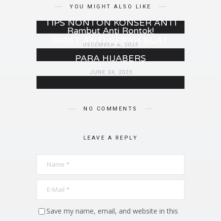
di 2024 dengan Tips Ini!
YOU MIGHT ALSO LIKE
Liburan Seru dengan Gaya
JANUARY 8, 2024
TIPS NONTON KONSER ANTI
Rambut Anti Rontok!
RIBET ANTI GERAH BUAT
DECEMBER 6, 2023
PARA HIJABERS
JUNE 24, 2023
NO COMMENTS
LEAVE A REPLY
Save my name, email, and website in this