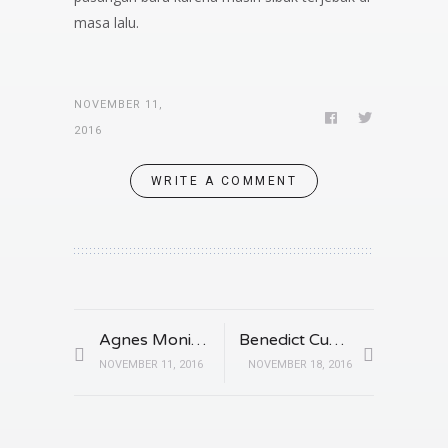
masa lalu.
NOVEMBER 11,
2016
WRITE A COMMENT
Agnes Monica Masuk Majalah Fashion International
Benedict Cumberbatch Menunggu Kelahiran Anak Kedua
NOVEMBER 11, 2016
NOVEMBER 18, 2016
Buat Rambutmu Lebih Bersinar