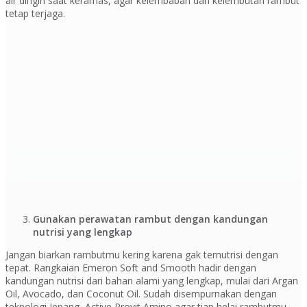
air dingin saat keramas, agar kelembaban dan kelembutan rambut
tetap terjaga.
Gunakan perawatan rambut dengan kandungan
nutrisi yang lengkap
Jangan biarkan rambutmu kering karena gak ternutrisi dengan
tepat. Rangkaian Emeron Soft and Smooth hadir dengan
kandungan nutrisi dari bahan alami yang lengkap, mulai dari Argan
Oil, Avocado, dan Coconut Oil. Sudah disempurnakan dengan
teknologi Jepang, Active Provit Amino agar tiap helai rambutmu