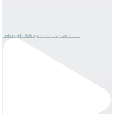
Holaaa girls! 😍😍 Ayo bersiap-siap sambut kes