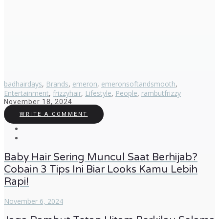
badhairdays
,
Brands
,
emeron
,
emeronsoftandsmooth
,
Entertainment
,
frizzyhair
,
Lifestyle
,
People
,
rambutfrizzy
November 18, 2024
WRITE A COMMENT
Baby Hair Sering Muncul Saat Berhijab?
Cobain 3 Tips Ini Biar Looks Kamu Lebih
Rapi!
November 6, 2024