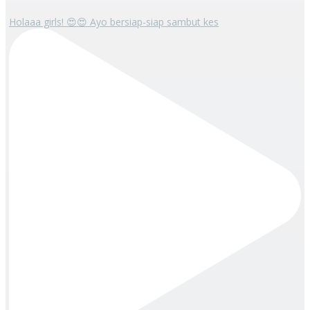
Holaaa girls! 😍😍 Ayo bersiap-siap sambut kes