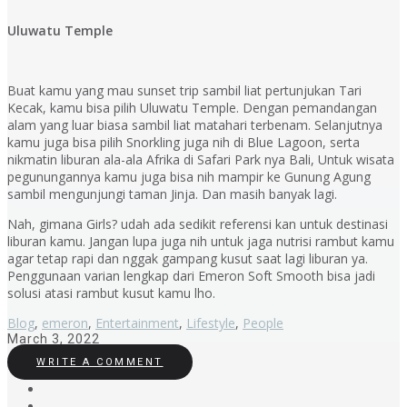
Uluwatu Temple
Buat kamu yang mau sunset trip sambil liat pertunjukan Tari
Kecak, kamu bisa pilih Uluwatu Temple. Dengan pemandangan
alam yang luar biasa sambil liat matahari terbenam. Selanjutnya
kamu juga bisa pilih Snorkling juga nih di Blue Lagoon, serta
nikmatin liburan ala-ala Afrika di Safari Park nya Bali, Untuk wisata
pegunungannya kamu juga bisa nih mampir ke Gunung Agung
sambil mengunjungi taman Jinja. Dan masih banyak lagi.
Nah, gimana Girls? udah ada sedikit referensi kan untuk destinasi
liburan kamu. Jangan lupa juga nih untuk jaga nutrisi rambut kamu
agar tetap rapi dan nggak gampang kusut saat lagi liburan ya.
Penggunaan varian lengkap dari Emeron Soft Smooth bisa jadi
solusi atasi rambut kusut kamu lho.
Blog
,
emeron
,
Entertainment
,
Lifestyle
,
People
March 3, 2022
WRITE A COMMENT