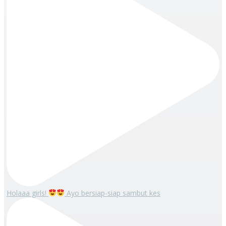
Holaaa girls!
Ayo bersiap-siap sambut kes