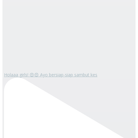
Holaaa girls! 😍😍 Ayo bersiap-siap sambut kes