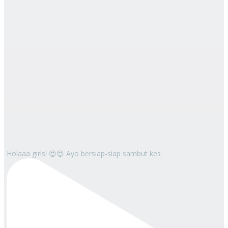
Holaaa girls! 😍😍 Ayo bersiap-siap sambut kes