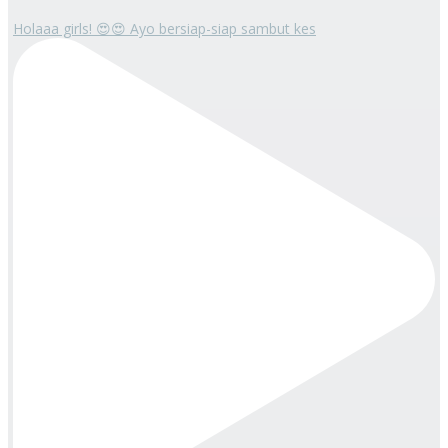
Holaaa girls! 😍😍 Ayo bersiap-siap sambut kes