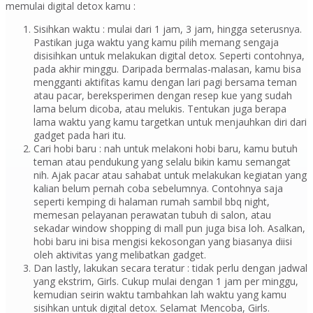
memulai digital detox kamu :
Sisihkan waktu : mulai dari 1 jam, 3 jam, hingga seterusnya.
Pastikan juga waktu yang kamu pilih memang sengaja
disisihkan untuk melakukan digital detox. Seperti contohnya,
pada akhir minggu. Daripada bermalas-malasan, kamu bisa
mengganti aktifitas kamu dengan lari pagi bersama teman
atau pacar, bereksperimen dengan resep kue yang sudah
lama belum dicoba, atau melukis. Tentukan juga berapa
lama waktu yang kamu targetkan untuk menjauhkan diri dari
gadget pada hari itu.
Cari hobi baru : nah untuk melakoni hobi baru, kamu butuh
teman atau pendukung yang selalu bikin kamu semangat
nih. Ajak pacar atau sahabat untuk melakukan kegiatan yang
kalian belum pernah coba sebelumnya. Contohnya saja
seperti kemping di halaman rumah sambil bbq night,
memesan pelayanan perawatan tubuh di salon, atau
sekadar window shopping di mall pun juga bisa loh. Asalkan,
hobi baru ini bisa mengisi kekosongan yang biasanya diisi
oleh aktivitas yang melibatkan gadget.
Dan lastly, lakukan secara teratur : tidak perlu dengan jadwal
yang ekstrim, Girls. Cukup mulai dengan 1 jam per minggu,
kemudian seirin waktu tambahkan lah waktu yang kamu
sisihkan untuk digital detox. Selamat Mencoba, Girls.