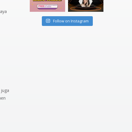
gaya
Follow on Instagram
 juga
nen