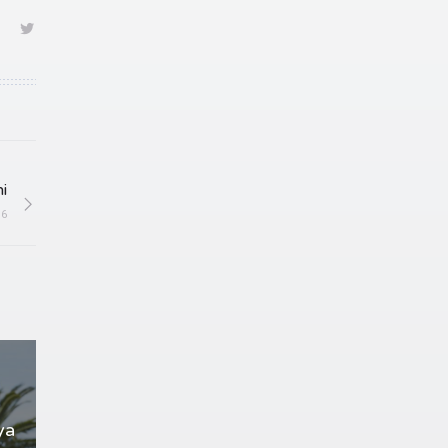
i
16
ya