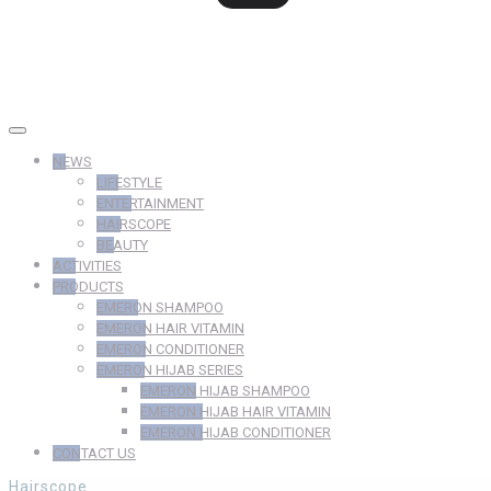
NEWS
LIFESTYLE
ENTERTAINMENT
HAIRSCOPE
BEAUTY
ACTIVITIES
PRODUCTS
EMERON SHAMPOO
EMERON HAIR VITAMIN
EMERON CONDITIONER
EMERON HIJAB SERIES
EMERON HIJAB SHAMPOO
EMERON HIJAB HAIR VITAMIN
EMERON HIJAB CONDITIONER
CONTACT US
Hairscope