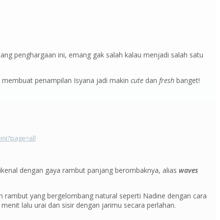
dang penghargaan ini, emang gak salah kalau menjadi salah satu
 membuat penampilan Isyana jadi makin
cute
dan
fresh
banget!
ami?page=all
i dikenal dengan gaya rambut panjang berombaknya, alias
waves
n rambut yang bergelombang natural seperti Nadine dengan cara
enit lalu urai dan sisir dengan jarimu secara perlahan.