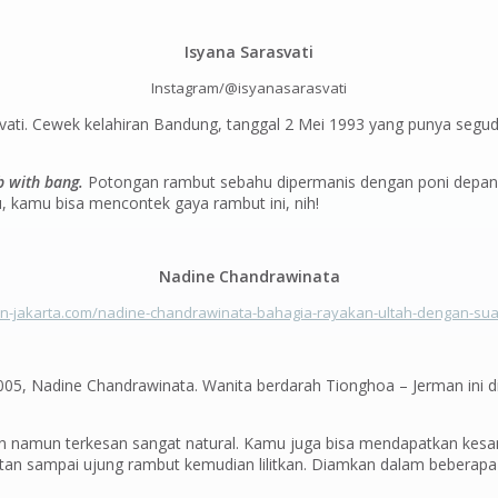
Isyana Sarasvati
Instagram/@isyanasarasvati
svati. Cewek kelahiran Bandung, tanggal 2 Mei 1993 yang punya segu
 with bang.
Potongan rambut sebahu dipermanis dengan poni depan
kamu bisa mencontek gaya rambut ini, nih!
Nadine Chandrawinata
an-jakarta.com/nadine-chandrawinata-bahagia-rayakan-ultah-dengan-su
ia 2005, Nadine Chandrawinata. Wanita berdarah Tionghoa – Jerman in
n namun terkesan sangat natural. Kamu juga bisa mendapatkan kesa
tan sampai ujung rambut kemudian lilitkan. Diamkan dalam beberapa m