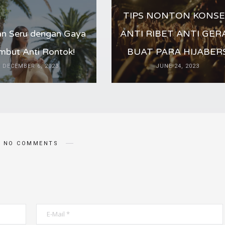
TIPS NONTON KONS
an Seru dengan Gaya
ANTI RIBET ANTI GER
mbut Anti Rontok!
BUAT PARA HIJABER
DECEMBER 6, 2023
JUNE 24, 2023
NO COMMENTS