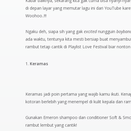
Kabar baiknya, sekarang kita gak cuma bisa nyanyi-nyan
di depan layar yang memutar lagu ini dari YouTube karen
Woohoo..!!!
Ngaku deh, siapa sih yang gak
excited
nungguin
boyban
ada waktu, tentunya kita mesti bersiap buat menyambut 
rambut tetap cantik di Playlist Love Festival biar nont
Keramas
Keramas jadi poin pertama yang wajib kamu ikuti. Ken
kotoran berlebih yang menempel di kulit kepala dan r
Gunakan Emeron shampoo dan conditioner Soft & Smoo
rambut lembut yang cantik!