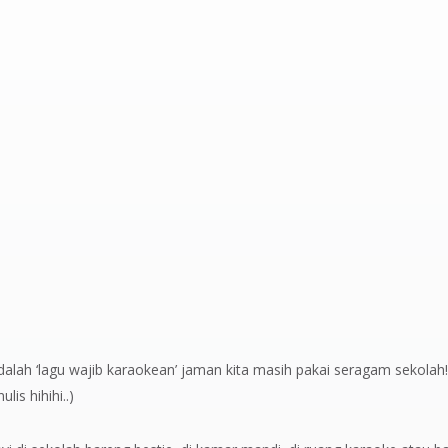
alah ‘lagu wajib karaokean’ jaman kita masih pakai seragam sekolah!
is hihihi..)