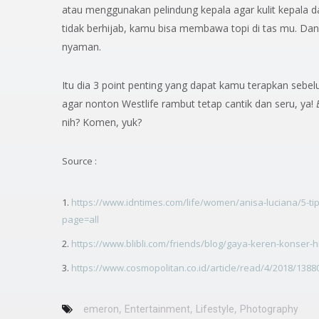
atau menggunakan pelindung kepala agar kulit kepala da
tidak berhijab, kamu bisa membawa topi di tas mu. Dan
nyaman.
Itu dia 3 point penting yang dapat kamu terapkan sebe
agar nonton Westlife rambut tetap cantik dan seru, ya!
nih? Komen, yuk?
Source :
https://www.idntimes.com/life/women/anisa-luciana/5-
page=all
https://www.blibli.com/friends/blog/gaya-keren-konser-h
https://www.cosmopolitan.co.id/article/read/4/2018/1388
,
,
,
emeron
Entertainment
Lifestyle
Photography