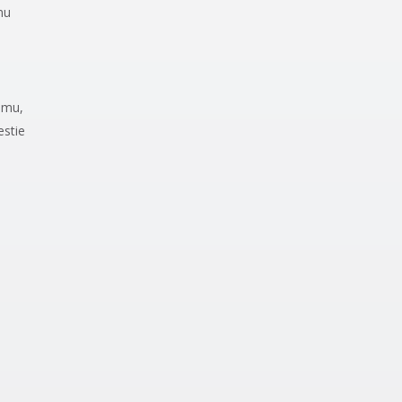
mu
iemu,
estie