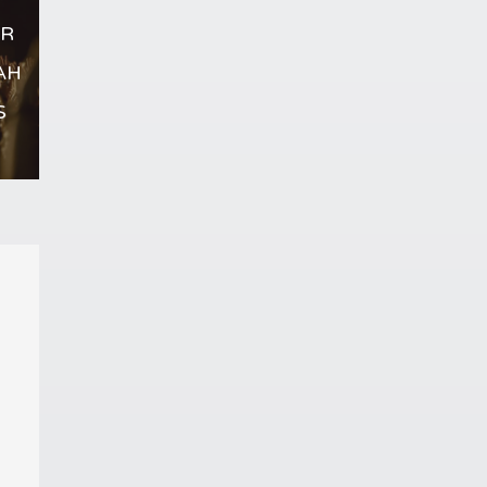
ER
AH
S