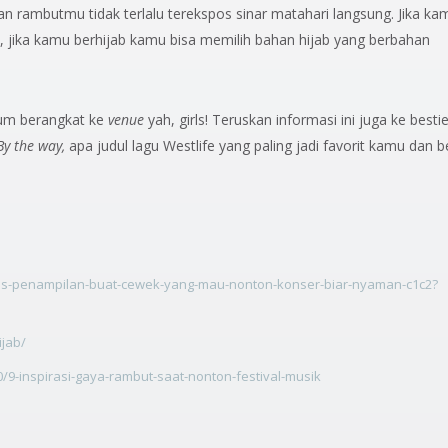
n rambutmu tidak terlalu terekspos sinar matahari langsung. Jika ka
, jika kamu berhijab kamu bisa memilih bahan hijab yang berbahan
lum berangkat ke
venue
yah, girls! Teruskan informasi ini juga ke best
By the way,
apa judul lagu Westlife yang paling jadi favorit kamu dan b
tips-penampilan-buat-cewek-yang-mau-nonton-konser-biar-nyaman-c1c2?
ijab/
0/9-inspirasi-gaya-rambut-saat-nonton-festival-musik