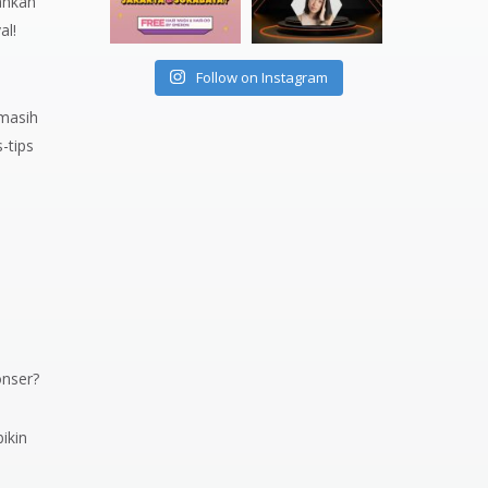
ahkan
al!
Follow on Instagram
masih
s-tips
onser?
ikin