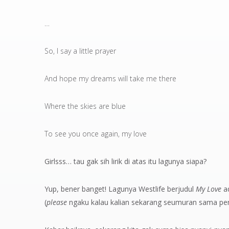
…
So, I say a little prayer
And hope my dreams will take me there
Where the skies are blue
To see you once again, my love
Girlsss… tau gak sih lirik di atas itu lagunya siapa?
Yup, bener banget! Lagunya Westlife berjudul
My Love
ad
(
please
ngaku kalau kalian sekarang seumuran sama penul