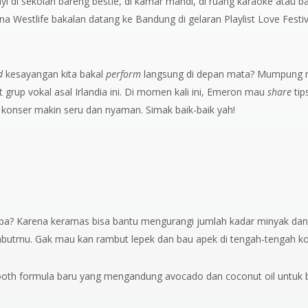
yi di sekolah bareng bestie, di kamar mandi, di ruang karaoke atau b
a Westlife bakalan datang ke Bandung di gelaran Playlist Love Festiv
d
kesayangan kita bakal
perform
langsung di depan mata? Mumpung 
grup vokal asal Irlandia ini. Di momen kali ini, Emeron mau
share
tip
on konser makin seru dan nyaman. Simak baik-baik yah!
apa? Karena keramas bisa bantu mengurangi jumlah kadar minyak dan
ambutmu. Gak mau kan rambut lepek dan bau apek di tengah-tengah k
th formula baru yang mengandung avocado dan coconut oil untuk b