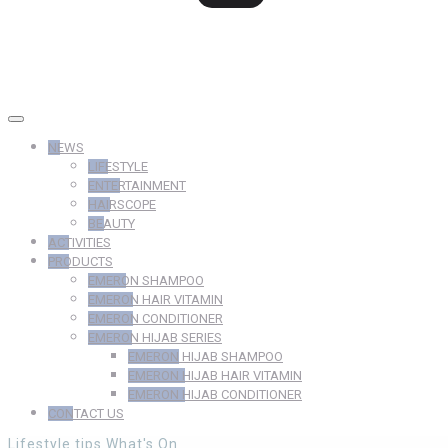
NEWS
LIFESTYLE
ENTERTAINMENT
HAIRSCOPE
BEAUTY
ACTIVITIES
PRODUCTS
EMERON SHAMPOO
EMERON HAIR VITAMIN
EMERON CONDITIONER
EMERON HIJAB SERIES
EMERON HIJAB SHAMPOO
EMERON HIJAB HAIR VITAMIN
EMERON HIJAB CONDITIONER
CONTACT US
Lifestyle
tips
What's On