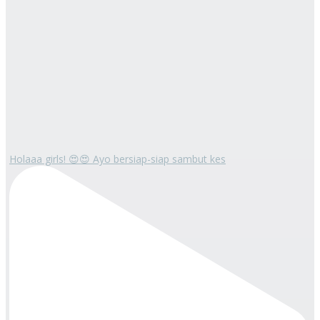
Holaaa girls! 😍😍 Ayo bersiap-siap sambut kes