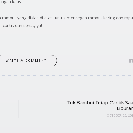
ngan kaus.
 rambut yang diulas di atas, untuk mencegah rambut kering dan rapu
antik dan sehat, ya!
WRITE A COMMENT
Trik Rambut Tetap Cantik Saa
Liburan
OCTOBER 23, 20
t Rambutmu Lebih
r di 2024 dengan Tips
Liburan Seru dengan Ga