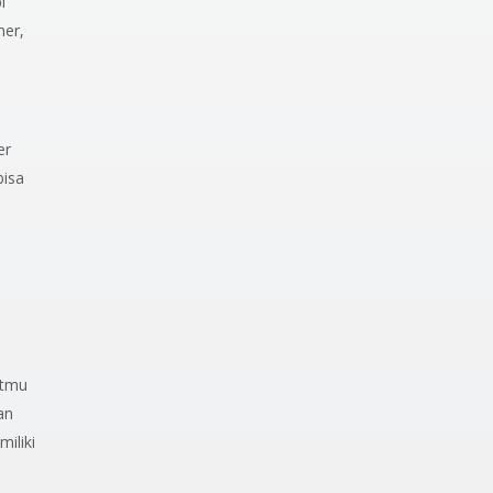
i
ner,
er
bisa
utmu
an
iliki