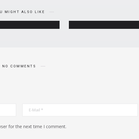
Ini!
Rambut Anti Rontok!
U MIGHT ALSO LIKE
JANUARY 8, 2024
DECEMBER 6, 2023
NO COMMENTS
ser for the next time I comment.