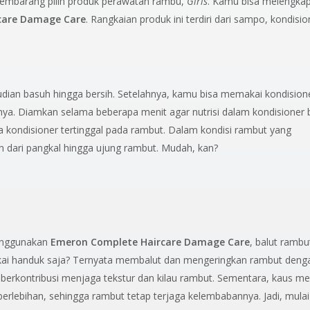
sembarang pilih produk perawatan rambu,
Girls
. Kamu bisa melengkap
care Damage Care
. Rangkaian produk ini terdiri dari sampo, kondisio
ian basuh hingga bersih. Setelahnya, kamu bisa memakai kondision
. Diamkan selama beberapa menit agar nutrisi dalam kondisioner 
 kondisioner tertinggal pada rambut. Dalam kondisi rambut yang
n dari pangkal hingga ujung rambut. Mudah, kan?
enggunakan
Emeron Complete Haircare Damage Care
, balut ramb
akai handuk saja? Ternyata membalut dan mengeringkan rambut deng
a berkontribusi menjaga tekstur dan kilau rambut. Sementara, kaus mem
berlebihan, sehingga rambut tetap terjaga kelembabannya. Jadi, mulai