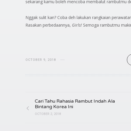
sekarang kamu boleh mencoba membalut rambutmu de
Nggak sulit kan? Coba deh lakukan rangkaian perawatan
Rasakan perbedaannya,
Girls
!
Semoga rambutmu makin c
OCTOBER 9, 2018
Cari Tahu Rahasia Rambut Indah Ala
Bintang Korea Ini
OCTOBER 2, 2018
Bua
Kenali 3 Jenis Sisir untuk
Bersina