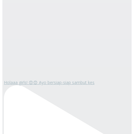
Holaaa girls! 😍😍 Ayo bersiap-siap sambut kes