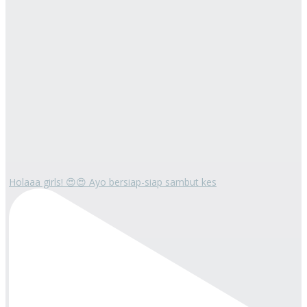
Holaaa girls! 😍😍 Ayo bersiap-siap sambut kes