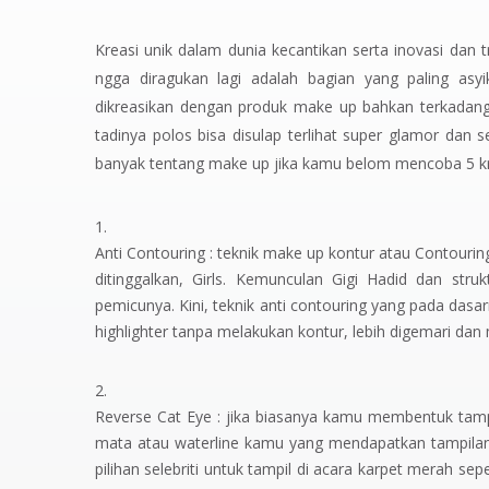
Kreasi unik dalam dunia kecantikan serta inovasi dan t
ngga diragukan lagi adalah bagian yang paling as
dikreasikan dengan produk make up bahkan terkadan
tadinya polos bisa disulap terlihat super glamor da
banyak tentang make up jika kamu belom mencoba 5 kre
Anti Contouring :
teknik make up kontur atau
Contouri
ditinggalkan,
Girls.
Kemunculan Gigi Hadid dan stru
pemicunya. Kini, teknik
anti contouring
yang pada dasar
highlighter
tanpa melakukan kontur, lebih digemari dan 
Reverse Cat Eye :
jika biasanya kamu membentuk tampil
mata atau
waterline
kamu yang mendapatkan tampilan 
pilihan selebriti untuk tampil di acara karpet merah sepe