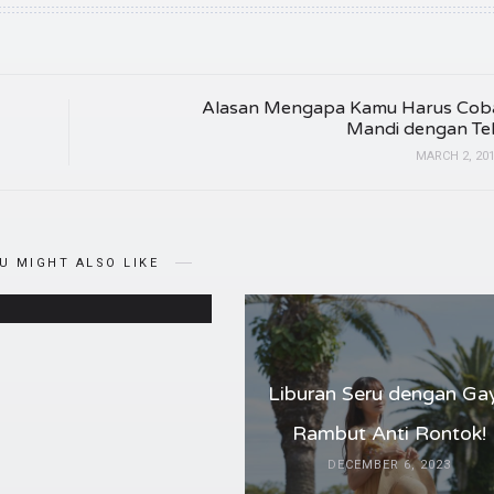
Alasan Mengapa Kamu Harus Cob
Mandi dengan Te
MARCH 2, 20
obain Cara Pakai Hijab
ina yang Simple dan
ah untuk Pemula!
U MIGHT ALSO LIKE
APRIL 19, 2024
Liburan Seru dengan Ga
Rambut Anti Rontok!
DECEMBER 6, 2023