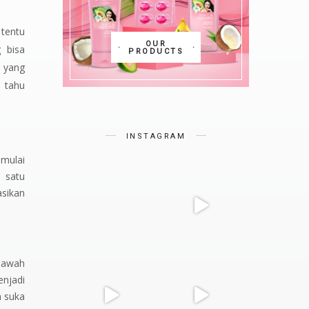
t
tentu
OUR
 bisa
PRODUCTS
 yang
n tahu
INSTAGRAM
 mulai
h satu
asikan
 bawah
enjadi
h suka