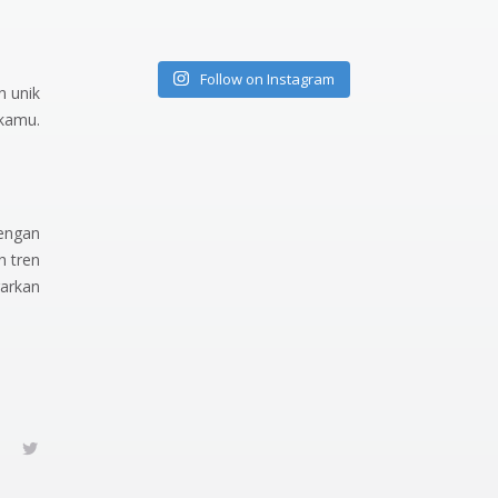
Follow on Instagram
 unik
kamu.
dengan
h tren
garkan