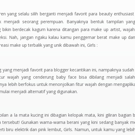
ren yang selalu silih berganti menjadi favorit para
beauty enthusias
yik menjadi seorang perempuan. Banyaknya bentuk tampilan yang
g bikin berdecak kagum karena ditangan para make up
artist,
wajah
n seksi. Nah, jangan ngaku kalau kamu penggemar berat make up da
asi make up terbalik yang unik dibawah ini,
Girls :
ng
yang menjadi favorit para blogger kecantikan ini, nampaknya sudah
ktur wajah yang cenderung
baby face
bisa dibilang menjadi sala
nya lebih berfokus untuk menonjolkan fitur wajah dengan mengaplik
mulai menjadi alternatif yang digunakan.
an a la mata kucing ini dibagian kelopak mata, kini giliran bagian
tersebut! Gunakan warna-warna berani yang kini sedang banyak m
rti biru elektrik dan pink lembut,
Girls.
Namun, untuk kamu yang lebi