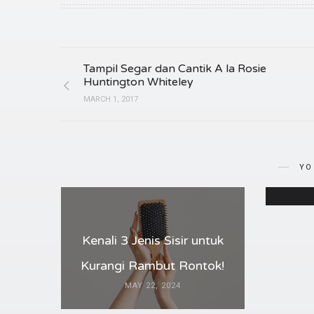
Tampil Segar dan Cantik A la Rosie
Huntington Whiteley
MARCH 1, 2017
Yuk, C
Pashm
Mud
YO
Kenali 3 Jenis Sisir untuk
Kurangi Rambut Rontok!
MAY 22, 2024