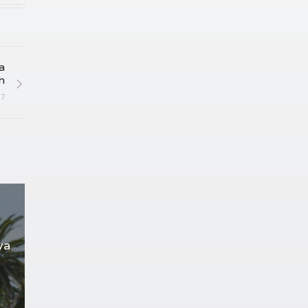
a
h
17
ya