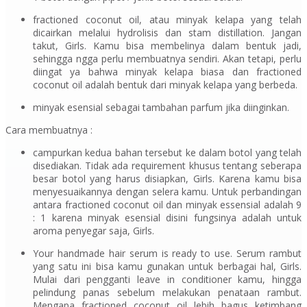
fractioned coconut oil,
atau minyak kelapa yang telah
dicairkan melalui
hydrolisis
dan
stam distillation.
Jangan
takut,
Girls.
Kamu bisa membelinya dalam bentuk jadi,
sehingga ngga perlu membuatnya sendiri. Akan tetapi, perlu
diingat ya bahwa minyak kelapa biasa dan
fractioned
coconut oil
adalah bentuk dari minyak kelapa yang berbeda.
minyak esensial sebagai tambahan parfum jika diinginkan.
Cara membuatnya :
campurkan kedua bahan tersebut ke dalam botol yang telah
disediakan. Tidak ada
requirement
khusus tentang seberapa
besar botol yang harus disiapkan,
Girls.
Karena kamu bisa
menyesuaikannya dengan selera kamu. Untuk perbandingan
antara
fractioned coconut oil
dan minyak essensial adalah 9
: 1 karena minyak esensial disini fungsinya adalah untuk
aroma penyegar saja,
Girls.
Your handmade hair serum is ready to use.
Serum rambut
yang satu ini bisa kamu gunakan untuk berbagai hal,
Girls.
Mulai dari pengganti
leave in conditioner
kamu, hingga
pelindung panas sebelum melakukan penataan rambut.
Mengapa
fractioned coconut oil
lebih bagus ketimbang