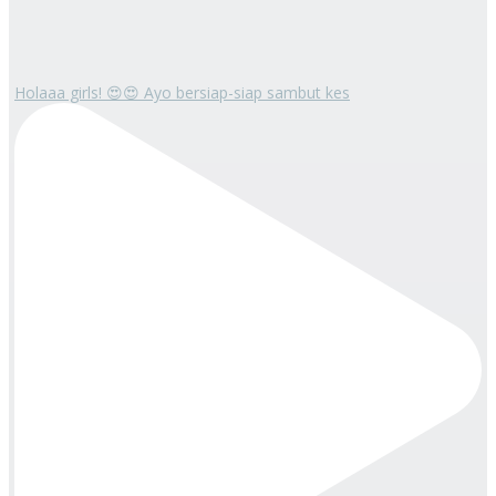
Holaaa girls! 😍😍 Ayo bersiap-siap sambut kes