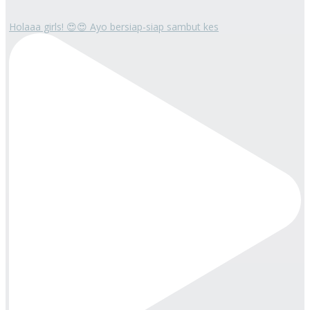
Holaaa girls! 😍😍 Ayo bersiap-siap sambut kes