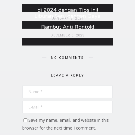
MAY 22, 2024
di 2024 dengan Tips Ini!
Liburan Seru dengan Gaya
JANUARY 8, 2024
Rambut Anti Rontok!
DECEMBER 6, 2023
NO COMMENTS
LEAVE A REPLY
Save my name, email, and website in this
browser for the next time I comment.