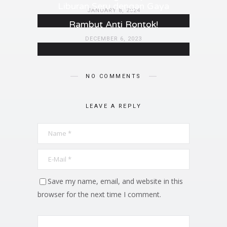
Liburan Seru dengan Gaya
JANUARY 8, 2024
Rambut Anti Rontok!
DECEMBER 6, 2023
NO COMMENTS
LEAVE A REPLY
Save my name, email, and website in this
browser for the next time I comment.