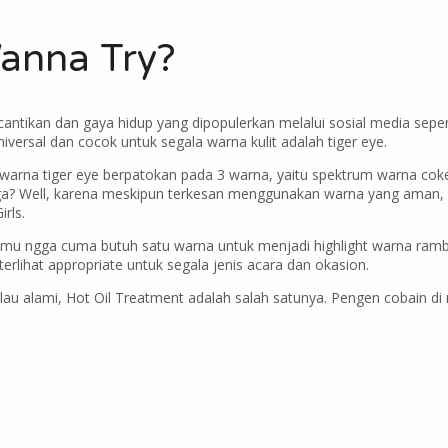
Wanna Try?
antikan dan gaya hidup yang dipopulerkan melalui sosial media seper
iversal dan cocok untuk segala warna kulit adalah tiger eye.
arna tiger eye berpatokan pada 3 warna, yaitu spektrum warna coke
ga? Well, karena meskipun terkesan menggunakan warna yang aman,
rls.
kamu ngga cuma butuh satu warna untuk menjadi highlight warna ramb
erlihat appropriate untuk segala jenis acara dan okasion.
lau alami, Hot Oil Treatment adalah salah satunya. Pengen cobain di