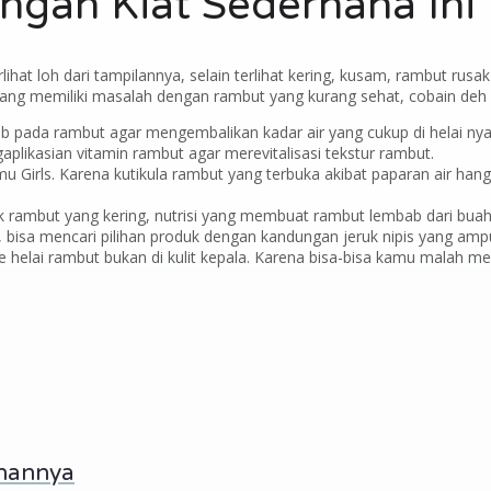
ngan Kiat Sederhana Ini
erlihat loh dari tampilannya, selain terlihat kering, kusam, rambut 
yang memiliki masalah dengan rambut yang kurang sehat, cobain deh ki
 pada rambut agar mengembalikan kadar air yang cukup di helai nya
plikasian vitamin rambut agar merevitalisasi tekstur rambut.
u Girls. Karena kutikula rambut yang terbuka akibat paparan air ha
k rambut yang kering, nutrisi yang membuat rambut lembab dari bua
, bisa mencari pilihan produk dengan kandungan jeruk nipis yang a
 ke helai rambut bukan di kulit kepala. Karena bisa-bisa kamu malah 
ahannya