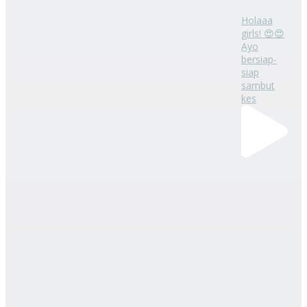
Holaaa
girls! 😍😍
Ayo
bersiap-
siap
sambut
kes