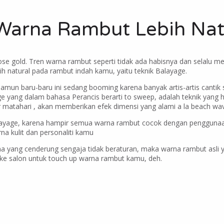
Warna Rambut Lebih Nat
se gold. Tren warna rambut seperti tidak ada habisnya dan selalu mena
ih natural pada rambut indah kamu, yaitu teknik Balayage.
amun baru-baru ini sedang booming karena banyak artis-artis cantik s
ge yang dalam bahasa Perancis berarti to sweep, adalah teknik yang
nar matahari , akan memberikan efek dimensi yang alami a la beach wa
alayage, karena hampir semua warna rambut cocok dengan penggunaan 
a kulit dan personaliti kamu
rna yang cenderung sengaja tidak beraturan, maka warna rambut asl
g ke salon untuk touch up warna rambut kamu, deh.