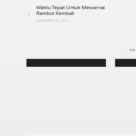
Waktu Tepat Untuk Mewarnai
Rambut Kembali
NOVEMBER 25, 2016
Bua
Kenali 3 Jenis Sisir untuk
Bersina
Kurangi Rambut Rontok!
YO
MAY 22, 2024