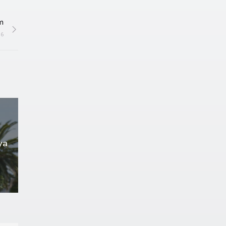
m
16
ya