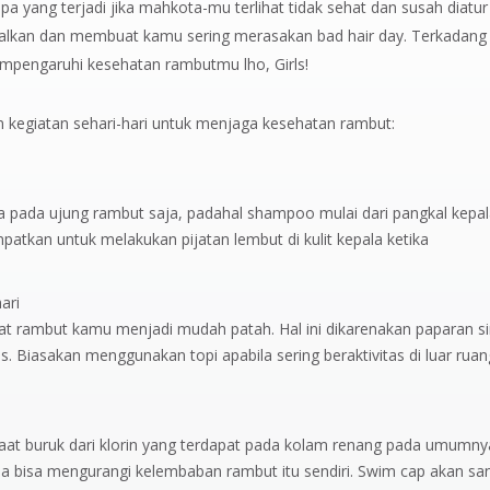
yang terjadi jika mahkota-mu terlihat tidak sehat dan susah diatur
ebalkan dan membuat kamu sering merasakan bad hair day. Terkadang
empengaruhi kesehatan rambutmu lho, Girls!
 kegiatan sehari-hari untuk menjaga kesehatan rambut:
ada ujung rambut saja, padahal shampoo mulai dari pangkal kepal
patkan untuk melakukan pijatan lembut di kulit kepala ketika
ari
t rambut kamu menjadi mudah patah. Hal ini dikarenakan paparan si
s. Biasakan menggunakan topi apabila sering beraktivitas di luar rua
at buruk dari klorin yang terdapat pada kolam renang pada umumny
na bisa mengurangi kelembaban rambut itu sendiri. Swim cap akan sa