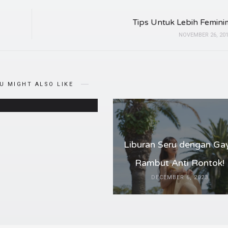
Tips Untuk Lebih Femini
NOVEMBER 26, 20
t Rambutmu Lebih
r di 2024 dengan Tips
Ini!
U MIGHT ALSO LIKE
JANUARY 8, 2024
Liburan Seru dengan Ga
Rambut Anti Rontok!
DECEMBER 6, 2023