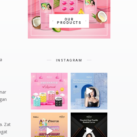
OUR
PRODUCTS
a
INSTAGRAM
nar
ngan
a. Zat
ngat