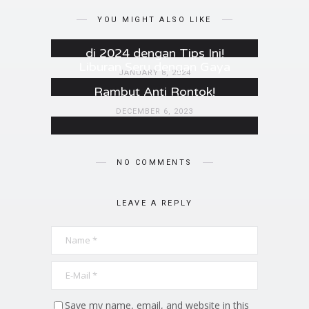
Rambut Rontok!
YOU MIGHT ALSO LIKE
Buat Rambutmu Lebih Bersinar
MAY 22, 2024
di 2024 dengan Tips Ini!
Liburan Seru dengan Gaya
JANUARY 8, 2024
Rambut Anti Rontok!
DECEMBER 6, 2023
NO COMMENTS
LEAVE A REPLY
Save my name, email, and website in this