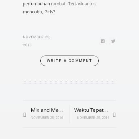
pertumbuhan rambut. Tertarik untuk
mencoba, Girls?
NOVEMBER 25,
2016
WRITE A COMMENT
Mix and Match Dengan Ripped Jeans
Waktu Tepat Untuk Mewarnai Rambut Kembali
NOVEMBER 25, 2016
NOVEMBER 25, 2016
Kenali 3 Jenis Sisir untuk Kurangi