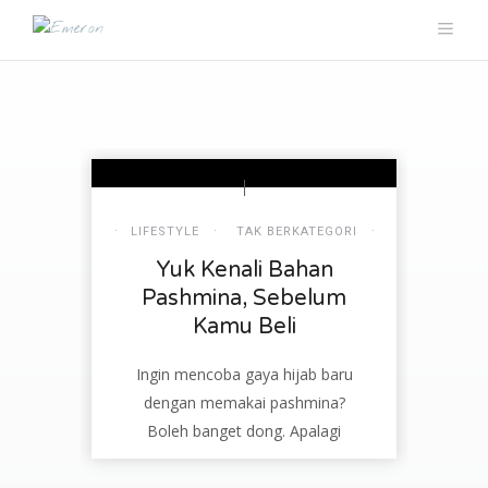
LIFESTYLE
TAK BERKATEGORI
Yuk Kenali Bahan
Pashmina, Sebelum
Kamu Beli
Ingin mencoba gaya hijab baru
dengan memakai pashmina?
Boleh banget dong. Apalagi
pashmina masih digandrungi oleh
para hijabers. Selain nyaman