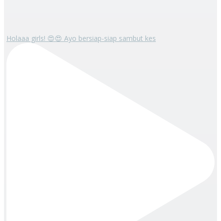
Holaaa girls! 😍😍 Ayo bersiap-siap sambut kes