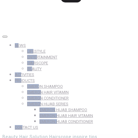
NEWS
LIFESTYLE
ENTERTAINMENT
HAIRSCOPE
BEAUTY
ACTIVITIES
PRODUCTS
EMERON SHAMPOO
EMERON HAIR VITAMIN
EMERON CONDITIONER
EMERON HIJAB SERIES
EMERON HIJAB SHAMPOO
EMERON HIJAB HAIR VITAMIN
EMERON HIJAB CONDITIONER
CONTACT US
Beauty
Hair Solution
Hairscope
inspire
tips