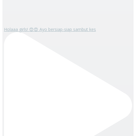
Holaaa girls! 😍😍 Ayo bersiap-siap sambut kes