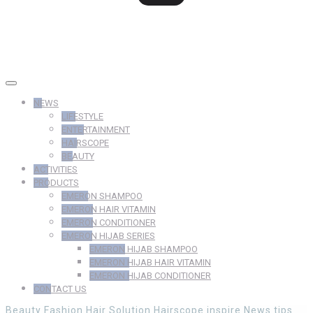
NEWS
LIFESTYLE
ENTERTAINMENT
HAIRSCOPE
BEAUTY
ACTIVITIES
PRODUCTS
EMERON SHAMPOO
EMERON HAIR VITAMIN
EMERON CONDITIONER
EMERON HIJAB SERIES
EMERON HIJAB SHAMPOO
EMERON HIJAB HAIR VITAMIN
EMERON HIJAB CONDITIONER
CONTACT US
Beauty
Fashion
Hair Solution
Hairscope
inspire
News
tips