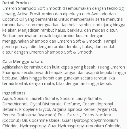
Detail Produk:
Emeron Shampoo Soft Smooth disempurnakan dengan teknologi
Jepang, Active Provit Amino dan diperkaya oleh Avocado dan
Coconut Oil yang bermanfaat untuk memperbaiki serta menutrisi
rambut kasar dan menguatkan tiap helai rambut dari ujung hingga
ke akar. Menjadikan rambut halus, berkilau, dan mudah diatur.
Berikan perawatan terbaik bagi rambut kusam dengan
menggunakan Shampoo dari Emeron Soft & Smooth. Tampil
penuh percaya diri dengan rambut lembut, halus, dan mudah
diatur dengan Emeron Shampoo Soft & Smooth.
Cara Menggunakan:
Aplikasikan ke rambut dan kulit kepala yang basah. Tuang Emeron
Shampoo secukupnya di telapak tangan dan usap di kepala hingga
berbusa. Bilas hingga bersih dan gunakan secara teratur. Jika
terjadi kontak dengan mata, bilas dengan air hingga bersih.
Ingredients:
Aqua, Sodium Laureth Sulfate, Sodium Lauryl Sulfate,
Dimethiconol, Glycol Distearate, Perfume, Cocamidopropyl
Betaine, Propylene Glycol, Argania Spinosa Kernel (Argan) Oil,
Persea Gratissima (Avocado) Fruit Extract, Cocos Nucifera
(Coconut) Oil, Cocamine Oxide, Guar Hydroxypropyltrimonium
Chloride, Hydroxypropyl Guar Hydroxypropyltrimonium Chloride,