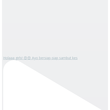
Holaaa girls! 😍😍 Ayo bersiap-siap sambut kes