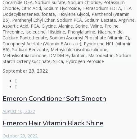
Cocamide DEA, Sodium Sulfate, Sodium Chloride, Potassium
Chloride, Citric Acid, Sodium Hydroxide, Tetrasodium EDTA, TEA-
Dodecylbenzenesulfonate, Hexylene Glycol, Panthenol (Vitamin
B5), Panthenyl Ethyl Ether, Sodium PCA, Sodium Lactate, Arginine,
Aspartic Acid, PCA, Glycine, Alanine, Serine, Valine, Proline,
Threonine, Isoleucine, Histidine, Phenylalanine, Niacinamide,
Calcium Pantothenate, Sodium Ascorbyl Phosphate (Vitamin C),
Tocopheryl Acetate (Vitamin E Acetate), Pyridoxine HCL (Vitamin
B6), Sodium Benzoate, Methylchloroisothiazolinone,
Methylisothiazolinone, DMDM Hydantoin, Maltodextrin, Sodium
Starch Octenylsuccinate, Silica, Hydrogen Peroxide
September 29, 2022
Emeron Conditioner Soft Smooth
August 16, 2022
Emeron Hair Vitamin Black Shine
October 29, 2022