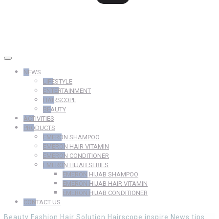
NEWS
LIFESTYLE
ENTERTAINMENT
HAIRSCOPE
BEAUTY
ACTIVITIES
PRODUCTS
EMERON SHAMPOO
EMERON HAIR VITAMIN
EMERON CONDITIONER
EMERON HIJAB SERIES
EMERON HIJAB SHAMPOO
EMERON HIJAB HAIR VITAMIN
EMERON HIJAB CONDITIONER
CONTACT US
Beauty
Fashion
Hair Solution
Hairscope
inspire
News
tips