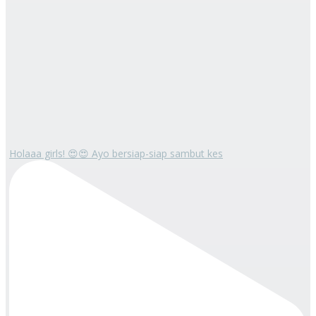
Holaaa girls! 😍😍 Ayo bersiap-siap sambut kes