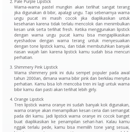
Pale Purple Lipstick
Warna-warna pastel mungkin akan terlihat sangat terang
jika digunakan di bibir, apalagi ungu. Tapi sebenarnya warna
ungu pucat ini masih cocok jika diaplikasikan untuk
keseharian karena tidak terlalu mencolok dan menimbulkan
kesan unik serta terlihat fresh. Ketika menggunakan lipstick
dengan warna ungu pucat kamu bisa mengaplikasikan
eyeshadow dengan warna terang untuk menyesuaikan
dengan tone lipstick kamu, dan tidak membutuhkan banyak
riasan wajah lain karena lipstick kamu sudah bisa mencuri
perhatian.
Shimmery Pink Lipstick
Warna shimmery pink ini dulu sempet populer pada awal
tahun 2000an, dimana warna bibir pink dan berkilau menyita
perhatian. Kamu bisa loh mencoba tren ini lagi untuk warna
bibir kamu dan pasti akan terlihat lebih girly.
Orange Lipstick
Tren lipstick warna oranye ini sudah banyak kok digunakan,
warna oranye akan menampilkan kesan ceria dan semangat
pada diri kamu. Jadi lipstick warna oranye ini cocok banget
buat diaplikasikan ke penampilan sehari-hari. Kalau kamu
nggak terlalu pede, kamu bisa memilih tone yang sesuai,