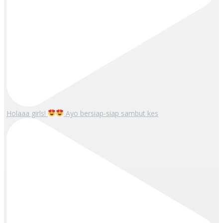
Holaaa girls!
Ayo bersiap-siap sambut kes